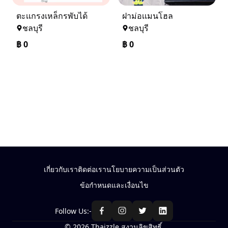
ตะเเกรงเหล็กรพับได้
ฝาม่อเเมนโฮล
ชลบุรี
ชลบุรี
฿
0
฿
0
เกี่ยวกับเรา
ติดต่อเรา
นโยบายความเป็นส่วนตัว
ข้อกำหนดและเงื่อนไข
Follow Us:-
© 2026 Thaizzle สงวนลิขสิทธิ์.