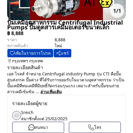
1
/
1
ปั๊มเคมีอุตสาหกรรม Centrifugal Industrial
Pumps ปั๊มดูดสารเคมีมอเตอร์ขนาดเล็ก
฿
8,888
ราคา
8,888
สภาพสินค้า
ไหม่
เพิ่มในรายการโปรด
แชร์
กรุงเทพฯ
กรุงเทพ
รายละเอียดสินค้า
เอส ไรคส์ จำหน่าย Centrifugal industry Pump รุ่น CTI คือปั๊ม
สูบส่งกรด ปั๊มด่าง ที่ได้รับการยอมรับในแวดวงอุตสาหกรรม ว่าเป็น
ปั๊มเคมีที่ทนเคมีที่มีฤทธิ์กัดกร่อนรุนแรง เหมาะสำหรับปั๊มขนถ่าย
สารเคมีเข้มข้น ...
อ่านเพิ่มเติม
รายละเอียดผู้ขาย
Sreich
สมาชิกตั้งแต่
25/02/2025
สนทนา
โทร