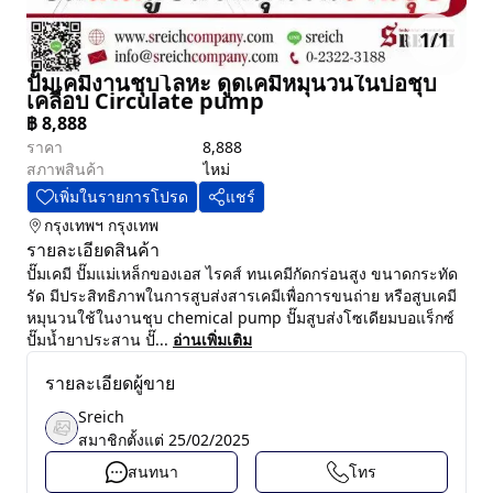
1
/
1
ปั๊มเคมีงานชุบโลหะ ดูดเคมีหมุนวนในบ่อชุบ
เคลือบ Circulate pump
฿
8,888
ราคา
8,888
สภาพสินค้า
ไหม่
เพิ่มในรายการโปรด
แชร์
กรุงเทพฯ
กรุงเทพ
รายละเอียดสินค้า
ปั๊มเคมี ปั๊มแม่เหล็กของเอส ไรคส์ ทนเคมีกัดกร่อนสูง ขนาดกระทัด
รัด มีประสิทธิภาพในการสูบส่งสารเคมีเพื่อการขนถ่าย หรือสูบเคมี
หมุนวนใช้ในงานชุบ chemical pump ปั๊มสูบส่งโซเดียมบอแร็กซ์
ปั๊มน้ำยาประสาน ปั๊...
อ่านเพิ่มเติม
รายละเอียดผู้ขาย
Sreich
สมาชิกตั้งแต่
25/02/2025
สนทนา
โทร