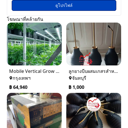
ดูโปรไฟล์
โฆษณาที่คล้ายกัน
Mobile Vertical Grow Rack System
ลูกยางบีบผสมเกสรสำหรับอินทผาลัม,อินทผาลัม,ผสมเกสร,ช่อ,เนื้อเยื่อ
กรุงเทพฯ
จันทบุรี
฿
64,940
฿
1,000