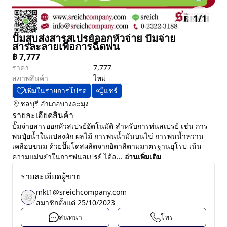
1
/
1
ปั๊มสูบส่งสารสเปรย์ออกหัวจ่าย ปั๊มจ่าย
สารละลายเพื่อการฉีดพ่น
฿
7,777
ราคา
7,777
สภาพสินค้า
ไหม่
เพิ่มในรายการโปรด
แชร์
ชลบุรี
อำเภอบางละมุง
รายละเอียดสินค้า
ปั๊มจ่ายสารออกหัวสเปรย์อัตโนมัติ สำหรับการพ่นสเปรย์ เช่น การ
พ่นปุ๋ยน้ำในแปลงผัก ผลไม้ การพ่นน้ำมันบนไข่ การพ่นน้ำหวาน
เคลือบขนม ด้วยปั๊มโดสผลิตจากอิตาลีตามมาตรฐานยุโรป เน้น
ความแม่นยำในการพ่นสเปรย์ ได้ล...
อ่านเพิ่มเติม
รายละเอียดผู้ขาย
mkt1@sreichcompany.com
สมาชิกตั้งแต่
25/10/2023
สนทนา
โทร