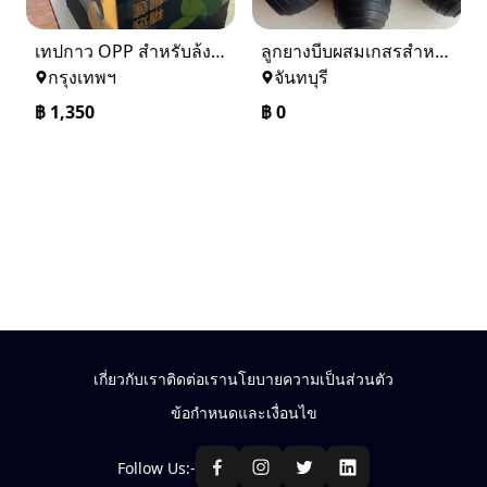
เทปกาว OPP สำหรับล้งผลไม้ – เหนียวแน่น ประหยัดกว่า ติดทน สบายใจ
ลูกยางบีบผสมเกสรสำหรับอินทผาลัม,อินทผาลัม,ผสมเกสร,ช่อ,เนื้อเยื่อ,ลูกบีบ,ลูกยาง,ที่บีบพ่น,ยางบีบพ่น,ที่เป่าพ่น
กรุงเทพฯ
จันทบุรี
฿
1,350
฿
0
เกี่ยวกับเรา
ติดต่อเรา
นโยบายความเป็นส่วนตัว
ข้อกำหนดและเงื่อนไข
Follow Us:-