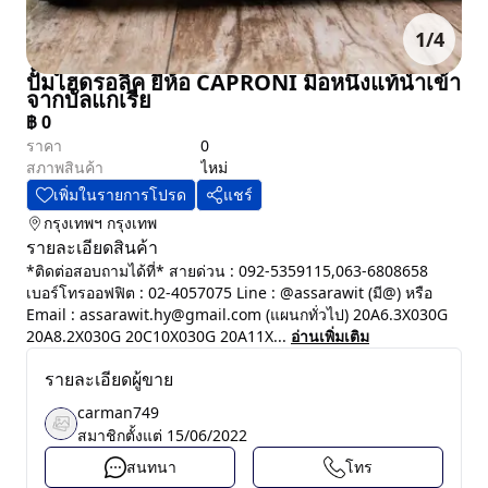
1
/
4
ปั้มไฮดรอลิค ยี่ห้อ CAPRONI มือหนึ่งแท้นำเข้า
จากบัลแกเรีย
฿
0
ราคา
0
สภาพสินค้า
ไหม่
เพิ่มในรายการโปรด
แชร์
กรุงเทพฯ
กรุงเทพ
รายละเอียดสินค้า
*ติดต่อสอบถามได้ที่* สายด่วน : 092-5359115,063-6808658
เบอร์โทรออฟฟิต : 02-4057075 Line : @assarawit (มี@) หรือ
Email : assarawit.hy@gmail.com (แผนกทั่วไป) 20A6.3X030G
20A8.2X030G 20C10X030G 20A11X...
อ่านเพิ่มเติม
รายละเอียดผู้ขาย
carman749
สมาชิกตั้งแต่
15/06/2022
สนทนา
โทร