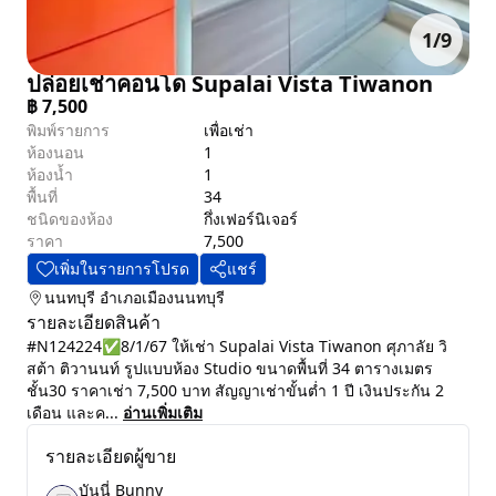
1
/
9
ปล่อยเช่าคอนโด Supalai Vista Tiwanon
฿
7,500
พิมพ์รายการ
เพื่อเช่า
ห้องนอน
1
ห้องน้ำ
1
พื้นที่
34
ชนิดของห้อง
กึ่งเฟอร์นิเจอร์
ราคา
7,500
เพิ่มในรายการโปรด
แชร์
นนทบุรี
อำเภอเมืองนนทบุรี
รายละเอียดสินค้า
#N124224✅8/1/67 ให้เช่า Supalai Vista Tiwanon ศุภาลัย วิ
สต้า ติวานนท์ รูปแบบห้อง Studio ขนาดพื้นที่ 34 ตารางเมตร
ชั้น30 ราคาเช่า 7,500 บาท สัญญาเช่าขั้นต่ำ 1 ปี เงินประกัน 2
เดือน และค...
อ่านเพิ่มเติม
รายละเอียดผู้ขาย
บันนี่ Bunny