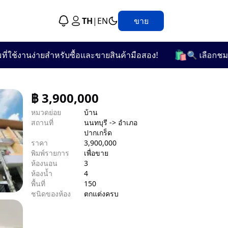
TH
|
EN
ขาย
🛍️
งานง่ายสำหรับซื้อและขายสินค้ามือสอง!
🔍 เลือกชมจากกว่
฿
3,900,000
หมวดย่อย
บ้าน
สถานที่
นนทบุรี -> อำเภอ
ปากเกร็ด
ราคา
3,900,000
พิมพ์รายการ
เพื่อขาย
ห้องนอน
3
ห้องน้ำ
4
พื้นที่
150
ชนิดของห้อง
ตกแต่งครบ