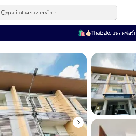
🛍️
👍🏻Thaizzle, แพลตฟอร์มที่ใช้