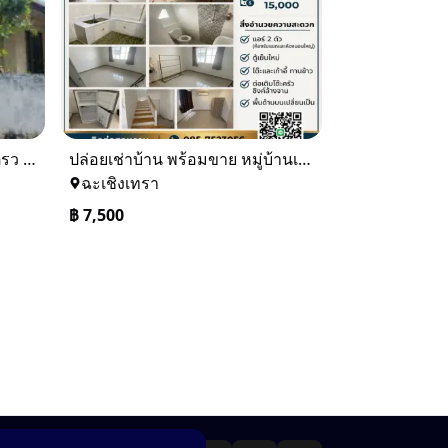
ขายบ้านเดียว 1 ชั้นพื้นที่ 102 ตรว บางละมุง ชลบุรี
ปล่อยเช่าบ้าน พร้อมขาย หมู่บ้านเจทาว ตำบลแสนภูดาษ
ฉะเชิงเทรา
฿
7,500