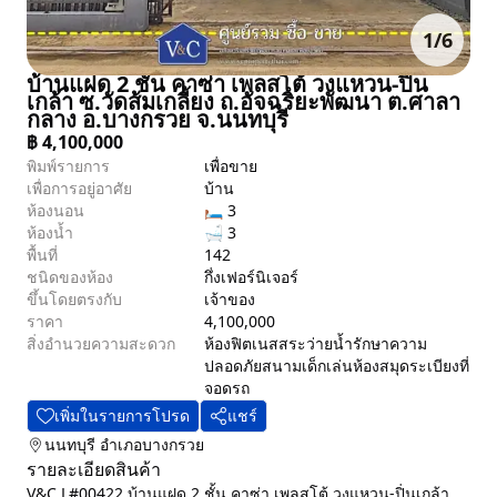
1
/
6
บ้านแฝด 2 ชั้น คาซ่า เพลสโต้ วงแหวน-ปิ่น
เกล้า ซ.วัดส้มเกลี้ยง ถ.อัจฉริยะพัฒนา ต.ศาลา
กลาง อ.บางกรวย จ.นนทบุรี
฿
4,100,000
พิมพ์รายการ
เพื่อขาย
เพื่อการอยู่อาศัย
บ้าน
ห้องนอน
🛏 3
ห้องน้ำ
🛁 3
พื้นที่
142
ชนิดของห้อง
กึ่งเฟอร์นิเจอร์
ขึ้นโดยตรงกับ
เจ้าของ
ราคา
4,100,000
สิ่งอำนวยความสะดวก
ห้องฟิตเนส
สระว่ายน้ำ
รักษาความ
ปลอดภัย
สนามเด็กเล่น
ห้องสมุด
ระเบียง
ที่
จอดรถ
เพิ่มในรายการโปรด
แชร์
นนทบุรี
อำเภอบางกรวย
รายละเอียดสินค้า
V&C L#00422 บ้านแฝด 2 ชั้น คาซ่า เพลสโต้ วงแหวน-ปิ่นเกล้า