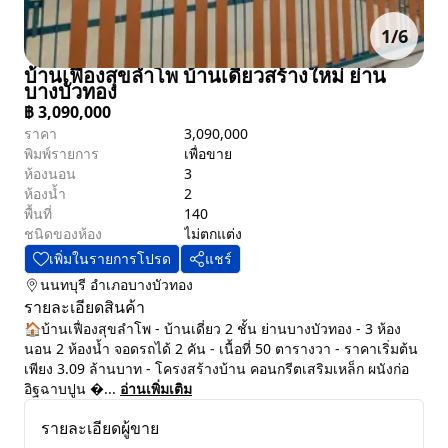
1
/
6
บ้านเฟื่องสุขลำโพ บ้านเดี่ยวสร้างใหม่ ย่าน
บางบัวทอง
฿
3,090,000
ราคา
3,090,000
พิมพ์รายการ
เพื่อขาย
ห้องนอน
3
ห้องน้ำ
2
พื้นที่
140
ชนิดของห้อง
ไม่ตกแต่ง
เพิ่มในรายการโปรด
แชร์
นนทบุรี
อำเภอบางบัวทอง
รายละเอียดสินค้า
🏠บ้านเฟื่องสุขลำโพ - บ้านเดี่ยว 2 ชั้น ย่านบางบัวทอง - 3 ห้อง
นอน 2 ห้องน้ำ จอดรถได้ 2 คัน - เนื้อที่ 50 ตารางวา - ราคาเริ่มต้น
เพียง 3.09 ล้านบาท - โครงสร้างบ้าน คอนกรีตเสริมเหล็ก ผนังก่อ
อิฐฉาบปูน ...
อ่านเพิ่มเติม
รายละเอียดผู้ขาย