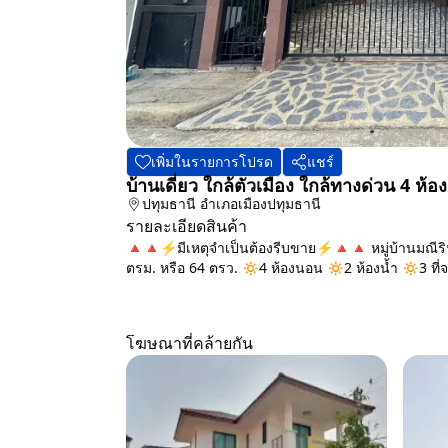
เพิ่มในรายการโปรด
แชร์
บ้านเดี่ยว ใกล้ตัวเมือง ใกล้ทางด่วน 4 ห้
ปทุมธานี
อำเภอเมืองปทุมธานี
รายละเอียดสินค้า
🔺🔺⚡️มีเหตุจำเป็นต้องรีบขาย⚡️🔺🔺 หมู่บ้านมณีรินทร์
ตรม. หรือ 64 ตรว. 🔅4 ห้องนอน 🔅2 ห้องน้ำ 🔅3 ที่จ
โฆษณาที่คล้ายกัน