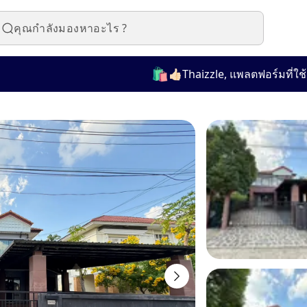
🛍️
👍🏻Thaizzle, แพลตฟอร์มที่ใช้งานง่