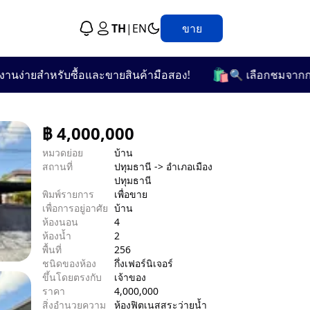
TH
|
EN
ขาย
🛍️
ายสำหรับซื้อและขายสินค้ามือสอง!
🔍 เลือกชมจากกว่า 25 
฿
4,000,000
หมวดย่อย
บ้าน
สถานที่
ปทุมธานี -> อำเภอเมือง
ปทุมธานี
พิมพ์รายการ
เพื่อขาย
เพื่อการอยู่อาศัย
บ้าน
ห้องนอน
4
ห้องน้ำ
2
พื้นที่
256
ชนิดของห้อง
กึ่งเฟอร์นิเจอร์
ขึ้นโดยตรงกับ
เจ้าของ
ราคา
4,000,000
สิ่งอำนวยความ
ห้องฟิตเนส
สระว่ายน้ำ