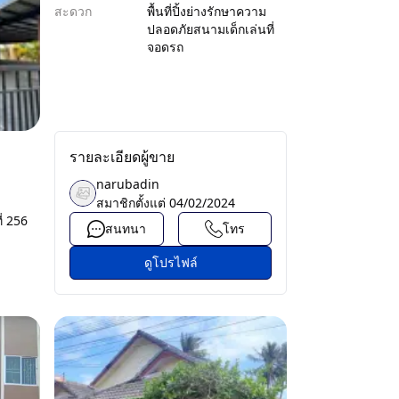
สะดวก
พื้นที่ปิ้งย่าง
รักษาความ
ปลอดภัย
สนามเด็กเล่น
ที่
จอดรถ
รายละเอียดผู้ขาย
narubadin
สมาชิกตั้งแต่
04/02/2024
ี่ 256
สนทนา
โทร
ดูโปรไฟล์