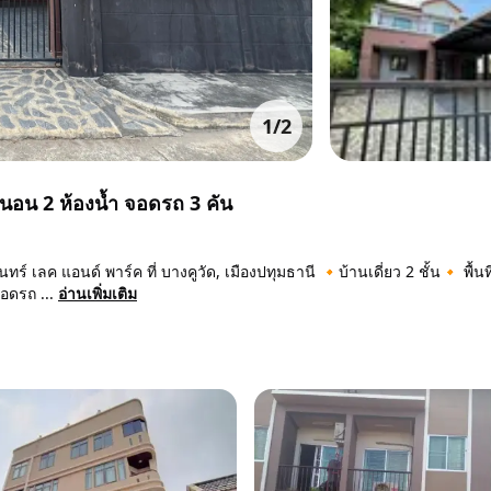
1
/
2
องนอน 2 ห้องน้ำ จอดรถ 3 คัน
 เลค แอนด์ พาร์ค ที่ บางคูวัด, เมืองปทุมธานี 🔸บ้านเดี่ยว 2 ชั้น🔸 พื้นท
อดรถ ...
อ่านเพิ่มเติม