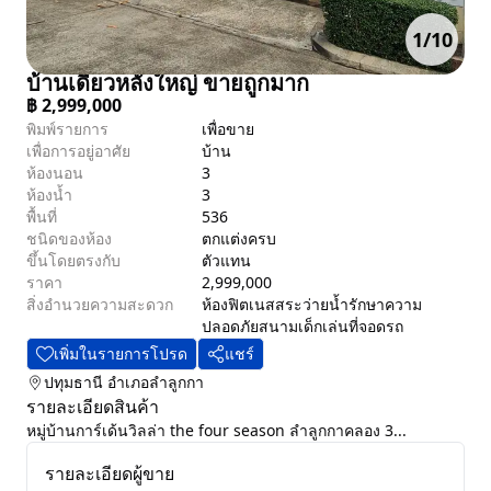
1
/
10
บ้านเดี่ยวหลังใหญ่ ขายถูกมาก
฿
2,999,000
พิมพ์รายการ
เพื่อขาย
เพื่อการอยู่อาศัย
บ้าน
ห้องนอน
3
ห้องน้ำ
3
พื้นที่
536
ชนิดของห้อง
ตกแต่งครบ
ขึ้นโดยตรงกับ
ตัวแทน
ราคา
2,999,000
สิ่งอำนวยความสะดวก
ห้องฟิตเนส
สระว่ายน้ำ
รักษาความ
ปลอดภัย
สนามเด็กเล่น
ที่จอดรถ
เพิ่มในรายการโปรด
แชร์
ปทุมธานี
อำเภอลำลูกกา
รายละเอียดสินค้า
หมู่บ้านการ์เด้นวิลล่า the four season ลำลูกกาคลอง 3...
รายละเอียดผู้ขาย