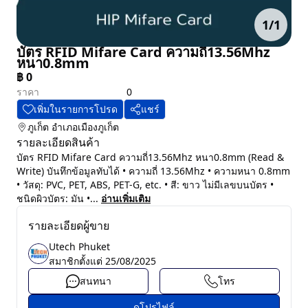
1
/
1
บัตร RFID Mifare Card ความถี่13.56Mhz
หนา0.8mm
฿
0
ราคา
0
เพิ่มในรายการโปรด
แชร์
ภูเก็ต
อำเภอเมืองภูเก็ต
รายละเอียดสินค้า
บัตร RFID Mifare Card ความถี่13.56Mhz หนา0.8mm (Read &
Write) บันทึกข้อมูลทับได้ • ความถี่ 13.56Mhz • ความหนา 0.8mm
• วัสดุ: PVC, PET, ABS, PET-G, etc. • สี: ขาว ไม่มีเลขบนบัตร •
ชนิดผิวบัตร: มัน •...
อ่านเพิ่มเติม
รายละเอียดผู้ขาย
Utech Phuket
สมาชิกตั้งแต่
25/08/2025
สนทนา
โทร
ดูโปรไฟล์