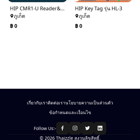
HIP CMR1-U Reader&Writer USB For Hotel lock U Series
HIP Key Tag รุ่น HL-3
ภูเก็ต
ภูเก็ต
฿
0
฿
0
เกี่ยวกับเรา
ติดต่อเรา
นโยบายความเป็นส่วนตัว
ข้อกำหนดและเงื่อนไข
Follow Us:-
© 2026 Thaizzle สงวนลิขสิทธิ์.