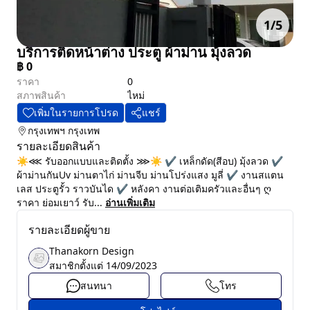
1
/
5
บริการติดหน้าต่าง ประตู ผ้าม่าน มุ้งลวด
฿
0
ราคา
0
สภาพสินค้า
ไหม่
เพิ่มในรายการโปรด
แชร์
กรุงเทพฯ
กรุงเทพ
รายละเอียดสินค้า
☀⋘ รับออกแบบและติดตั้ง ⋙☀ ✔️ เหล็กดัด(สีอบ) มุ้งลวด ✔️
ผ้าม่านกันUv ม่านตาไก่ ม่านจีบ ม่านโปร่งแสง มูลี่ ✔️ งานสแตน
เลส ประตูรั้ว ราวบันได ✔️ หลังคา งานต่อเติมครัวและอื่นๆ ღ
ราคา ย่อมเยาว์ รับ...
อ่านเพิ่มเติม
รายละเอียดผู้ขาย
Thanakorn Design
สมาชิกตั้งแต่
14/09/2023
สนทนา
โทร