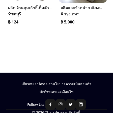
ผลิต ผ้าคลุมเก้าอี้เต็มตัว ผ้าคลุมเก้าอี้ประชุม ผ้าคลุมเก้าอี้จัดเลี้ยง ผ้าคลุมเก้าอี้โรงแรม ปลอกเก้าอี้ โทร 086-3214082
ผลิตและจำหน่าย เตียงนอน เตียง 3.5 ฟุต ที่นอน 5 ฟุต ที่นอน 6 ฟุต ที่ DEEROOM
ชลบุรี
กรุงเทพฯ
฿
124
฿
5,000
เกี่ยวกับเรา
ติดต่อเรา
นโยบายความเป็นส่วนตัว
ข้อกำหนดและเงื่อนไข
Follow Us:-
© 2026 Thaizzle สงวนลิขสิทธิ์.