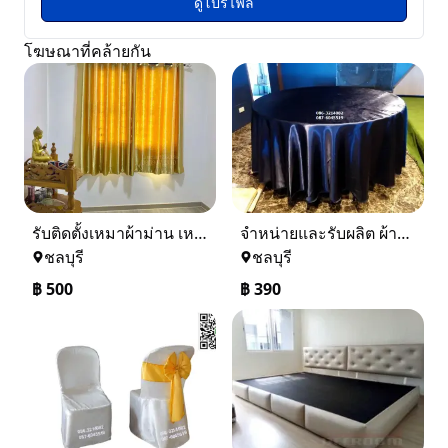
ดูโปรไฟล์
โฆษณาที่คล้ายกัน
รับติดตั้งเหมาผ้าม่าน เหล็กดัดมุ้งลวด หลังคา รั้วและอื่นๆ
จำหน่ายและรับผลิต ผ้าปูโต๊ะกลม ผ้าปูโต๊ะจีน ผ้าปูโต๊ะอาหาร ผ้าปูโต๊ะกลมพีวีซี ผ้าปูโต๊ะพลาสติก ผ้าปูโต๊ะลายลูกไม้ 086-3214082 ส่งทั่วประเทศ
ชลบุรี
ชลบุรี
฿
500
฿
390