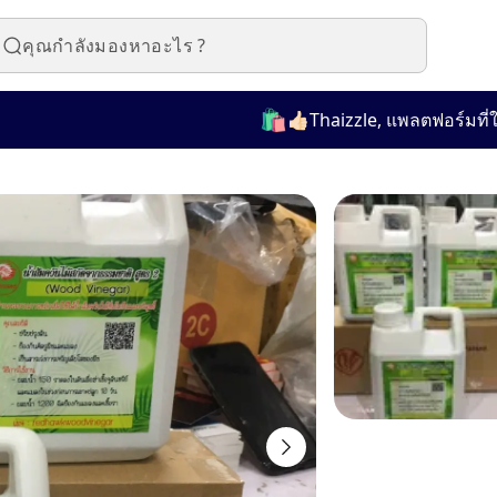
🛍️
👍🏻Thaizzle, แพลตฟอร์มที่ใช้งาน