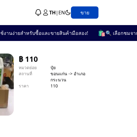
TH
|
EN
ขาย
🛍️
ง่ายสำหรับซื้อและขายสินค้ามือสอง!
🔍 เลือกชมจากกว่า 2
฿
110
หมวดย่อย
ปุ๋ย
สถานที่
ขอนแก่น -> อำเภอ
กระนวน
ราคา
110