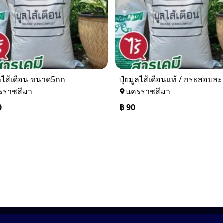
ูลไส้เดือน ขนาด5กก
รราชสีมา
นครราชสีมา
0
฿
90