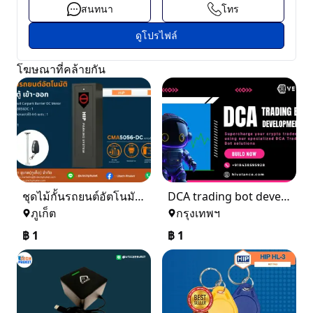
สนทนา
โทร
ดูโปรไฟล์
โฆษณาที่คล้ายกัน
ชุดไม้กั้นรถยนต์อัตโนมัติ 1 ตู้ เข้า - ออก
DCA trading bot development
ภูเก็ต
กรุงเทพฯ
฿
1
฿
1