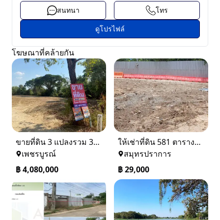
สนทนา
โทร
ดูโปรไฟล์
โฆษณาที่คล้ายกัน
ขายที่ดิน 3 แปลงรวม 340 ตรว ราคา ตรว. ล่ะ 12000 บาท เมืองเพชรบูรณ์
ให้เช่าที่ดิน 581 ตารางวา ตรงข้างอู่ใหม่แจ็คบางหญ้าแพรก บางหัวเสือ
เพชรบูรณ์
สมุทรปราการ
฿
4,080,000
฿
29,000