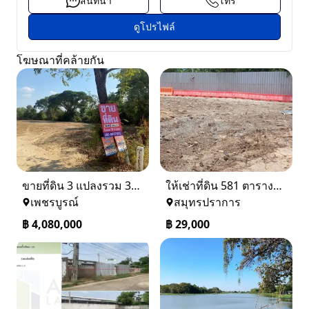
สนทนา
โทร
ดูโปรไฟล์
โฆษณาที่คล้ายกัน
ขายที่ดิน 3 แปลงรวม 340 ตรว ราคา ตรว. ล่ะ 12000 บาท เมืองเพชรบูรณ์
ให้เช่าที่ดิน 581 ตารางวา ตรงข้างอู่ใหม่แจ็คบางหญ้าแพรก บางหัวเสือ
เพชรบูรณ์
สมุทรปราการ
฿
4,080,000
฿
29,000