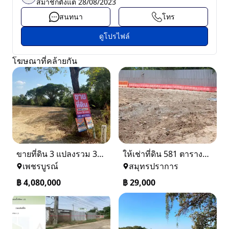
สมาชิกตั้งแต่
28/08/2023
สนทนา
โทร
ดูโปรไฟล์
โฆษณาที่คล้ายกัน
ขายที่ดิน 3 แปลงรวม 340 ตรว ราคา ตรว. ล่ะ 12000 บาท เมืองเพชรบูรณ์
ให้เช่าที่ดิน 581 ตารางวา ตรงข้างอู่ใหม่แจ็คบางหญ้าแพรก บางหัวเสือ
เพชรบูรณ์
สมุทรปราการ
฿
4,080,000
฿
29,000