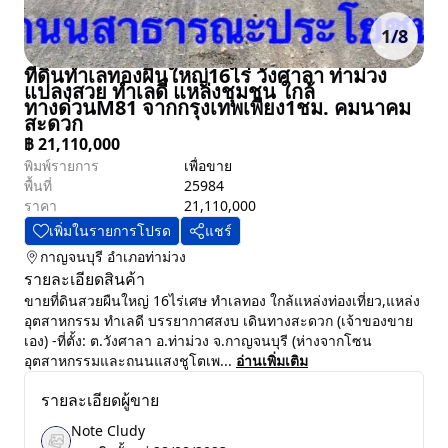
1
/
8
ที่ดินทำเลทองผืนใหญ่16ไร่ วังศาลา ท่าม่วง
แปลงสวย ทำเลดี แหล่งชุมชน ใกล้
ทางด่วนM81 จากกรุงเทพเพียง1ชม. คมนาคม
สะดวก
฿
21,110,000
พิมพ์รายการ
เพื่อขาย
พื้นที่
25984
ราคา
21,110,000
เพิ่มในรายการโปรด
แชร์
กาญจนบุรี
อำเภอท่าม่วง
รายละเอียดสินค้า
ขายที่ดินสวยผืนใหญ่ 16ไร่เศษ ทำเลทอง ใกล้แหล่งท่องเที่ยว,แหล่ง
อุตสาหกรรม ทำเลดี บรรยากาศสงบ เดินทางสะดวก (เจ้าของขาย
เอง) -ที่ตั้ง: ต.วังศาลา อ.ท่าม่วง จ.กาญจนบุรี (ห่างจากโซน
อุตสาหกรรมและถนนแสงชูโตเพ...
อ่านเพิ่มเติม
รายละเอียดผู้ขาย
Note Cludy