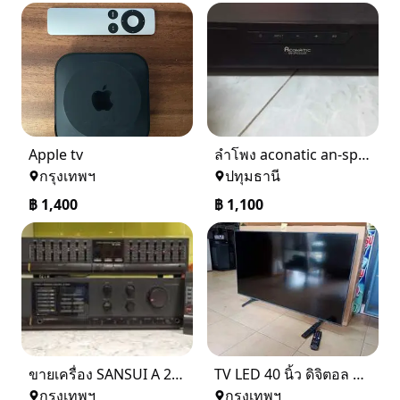
Apple tv
ลําโพง aconatic an-sp6030 sp
กรุงเทพฯ
ปทุมธานี
฿
1,400
฿
1,100
ขายเครื่อง SANSUI A 2000
TV LED 40 นิ้ว ดิจิตอล ทีวี+สมาท ทีวี -ยี่ห้อ Samsung
กรุงเทพฯ
กรุงเทพฯ