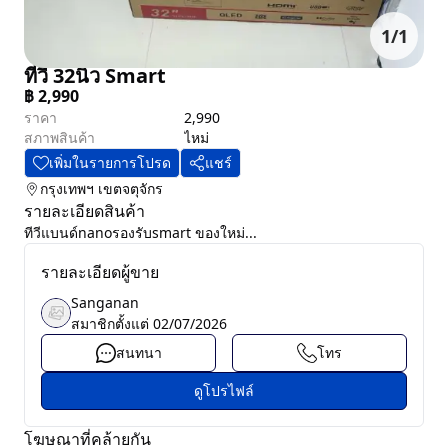
1
/
1
ทีวี 32นิ้ว Smart
฿
2,990
ราคา
2,990
สภาพสินค้า
ไหม่
เพิ่มในรายการโปรด
แชร์
กรุงเทพฯ
เขตจตุจักร
รายละเอียดสินค้า
ทีวีแบนด์nanoรองรับsmart ของใหม่...
รายละเอียดผู้ขาย
Sanganan
สมาชิกตั้งแต่
02/07/2026
สนทนา
โทร
ดูโปรไฟล์
โฆษณาที่คล้ายกัน