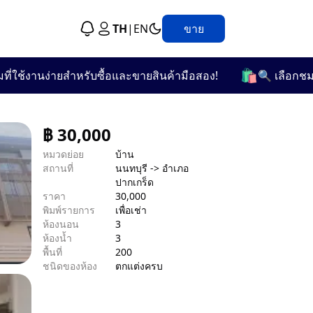
TH
|
EN
ขาย
🛍️
งานง่ายสำหรับซื้อและขายสินค้ามือสอง!
🔍 เลือกชมจากกว่
฿
30,000
หมวดย่อย
บ้าน
สถานที่
นนทบุรี -> อำเภอ
ปากเกร็ด
ราคา
30,000
พิมพ์รายการ
เพื่อเช่า
ห้องนอน
3
ห้องน้ำ
3
พื้นที่
200
ชนิดของห้อง
ตกแต่งครบ