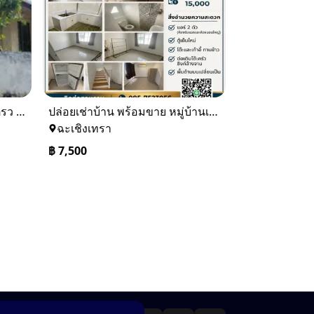
ขายบ้านเดียว 1 ชั้นพื้นที่ 102 ตรว บางละมุง ชลบุรี
ปล่อยเช่าบ้าน พร้อมขาย หมู่บ้านเจทาว ตำบลแสนภูดาษ
ฉะเชิงเทรา
฿
7,500