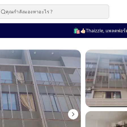
🛍️
👍🏻Thaizzle, แพลตฟอร์มที่ใช้