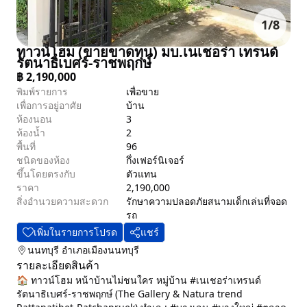
1
/
8
ทาวน์โฮม (ขายขาดทุน) มบ.เนเชอร่า เทรนด์
รัตนาธิเบศร์-ราชพฤกษ์
฿
2,190,000
พิมพ์รายการ
เพื่อขาย
เพื่อการอยู่อาศัย
บ้าน
ห้องนอน
3
ห้องน้ำ
2
พื้นที่
96
ชนิดของห้อง
กึ่งเฟอร์นิเจอร์
ขึ้นโดยตรงกับ
ตัวแทน
ราคา
2,190,000
สิ่งอำนวยความสะดวก
รักษาความปลอดภัย
สนามเด็กเล่น
ที่จอด
รถ
เพิ่มในรายการโปรด
แชร์
นนทบุรี
อำเภอเมืองนนทบุรี
รายละเอียดสินค้า
🏠 ทาวน์โฮม หน้าบ้านไม่ชนใคร หมู่บ้าน #เนเชอร่าเทรนด์
รัตนาธิเบศร์-ราชพฤกษ์ (The Gallery & Natura trend