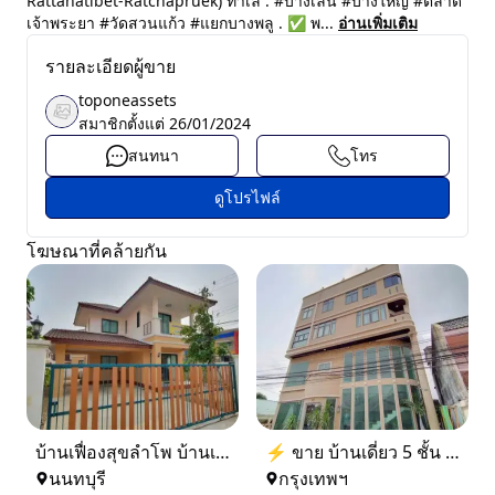
Rattanatibet-Ratchapruek) ทำเล : #บางเลน #บางใหญ่ #ตลาด
เจ้าพระยา #วัดสวนแก้ว #แยกบางพลู . ✅ พ...
อ่านเพิ่มเติม
รายละเอียดผู้ขาย
toponeassets
สมาชิกตั้งแต่
26/01/2024
สนทนา
โทร
ดูโปรไฟล์
โฆษณาที่คล้ายกัน
บ้านเฟื่องสุขลำโพ บ้านเดี่ยวสร้างใหม่ บางบัวทอง
⚡ ขาย บ้านเดี่ยว 5 ชั้น ซอย ประชาชื่น 14 ใกล้ BTS
นนทบุรี
กรุงเทพฯ