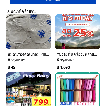
โฆษณาที่คล้ายกัน
หมอนรองคอเป่าลม Pillow ผ้ากำมะหยี่ พร้อมสกรีนโลโก้ 0816484576
รับจองตั๋วเครื่องบินสายการบิน Lion Air ทั้งในและต่างประเทศ
กรุงเทพฯ
กรุงเทพฯ
฿
45
฿
1,090