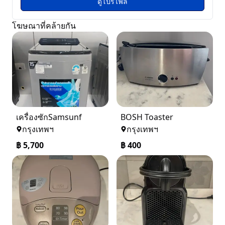
ดูโปรไฟล์
โฆษณาที่คล้ายกัน
เครื่องซักSamsunf
BOSH Toaster
กรุงเทพฯ
กรุงเทพฯ
฿
5,700
฿
400