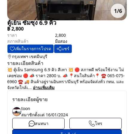
1
/
6
ตู้เย็น ซัมซุง 6.9 คิว
฿
2,800
ราคา
2,800
สภาพสินค้า
มือสอง
เพิ่มในรายการโปรด
แชร์
กรุงเทพฯ
เขตมีนบุรี
รายละเอียดสินค้า
💥 ตู้เย็น Samsung 6.9 คิว สีเทา 💥 🔴 สภาพดี พร้อมใช้งาน ไม่
เคยซ่อม 🔴 📣 ราคา 2800 บ. 📣 📍สนใจสินค้า📍 ☎ 065-075-
6960 ☎ 🚚 สินค้าอยู่รามอินทรา/มีนบุรี พร้อมจัดส่งทั่ว กทม. และ
จังหวัดใกล้เ...
อ่านเพิ่มเติม
รายละเอียดผู้ขาย
toon
สมาชิกตั้งแต่
16/01/2024
สนทนา
โทร