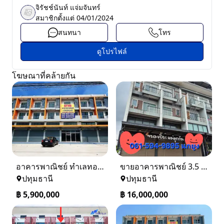
จิรัชช์นันท์ แจ่มจันทร์
สมาชิกตั้งแต่
04/01/2024
สนทนา
โทร
ดูโปรไฟล์
โฆษณาที่คล้ายกัน
อาคารพาณิชย์ ทำเลทอง หน้าติดถนน ด้านหลังชมวิวแม่น้ำเจ้าพระยา
ขายอาคารพาณิชย์ 3.5 ชั้น เดอะเทรด รังสิต–คลอง 2 ติดถนน
ปทุมธานี
ปทุมธานี
฿
5,900,000
฿
16,000,000