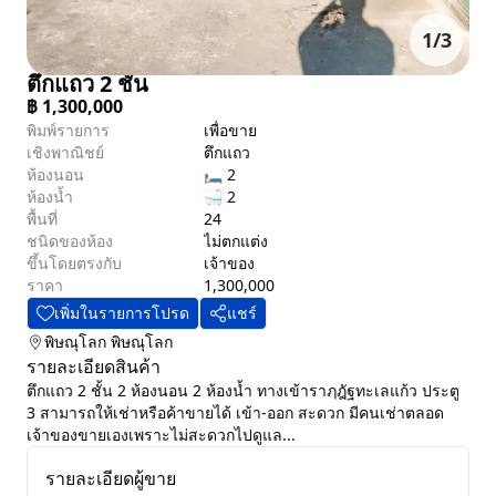
1
/
3
ตึกแถว 2 ชั้น
฿
1,300,000
พิมพ์รายการ
เพื่อขาย
เชิงพาณิชย์
ตึกแถว
ห้องนอน
🛏 2
ห้องน้ำ
🛁 2
พื้นที่
24
ชนิดของห้อง
ไม่ตกแต่ง
ขึ้นโดยตรงกับ
เจ้าของ
ราคา
1,300,000
เพิ่มในรายการโปรด
แชร์
พิษณุโลก
พิษณุโลก
รายละเอียดสินค้า
ตึกแถว 2 ชั้น 2 ห้องนอน 2 ห้องน้ำ ทางเข้าราฦฎัฐทะเลแก้ว ประตู
3 สามารถให้เช่าหรือค้าขายได้ เข้า-ออก สะดวก มีคนเช่าตลอด
เจ้าของขายเองเพราะไม่สะดวกไปดูแล...
รายละเอียดผู้ขาย