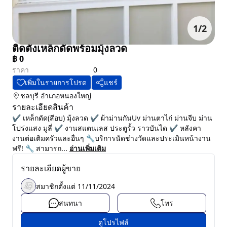
1
/
2
ติดตั้งเหล็กดัดพร้อมมุ้งลวด
฿
0
ราคา
0
เพิ่มในรายการโปรด
แชร์
ชลบุรี
อำเภอหนองใหญ่
รายละเอียดสินค้า
✔️ เหล็กดัด(สีอบ) มุ้งลวด ✔️ ผ้าม่านกันUv ม่านตาไก่ ม่านจีบ ม่าน
โปร่งแสง มูลี่ ✔️ งานสแตนเลส ประตูรั้ว ราวบันได ✔️ หลังคา
งานต่อเติมครัวและอื่นๆ 🔧บริการนัดช่างวัดและประเมินหน้างาน
ฟรี! 🔧 สามารถ...
อ่านเพิ่มเติม
รายละเอียดผู้ขาย
สมาชิกตั้งแต่
11/11/2024
สนทนา
โทร
ดูโปรไฟล์