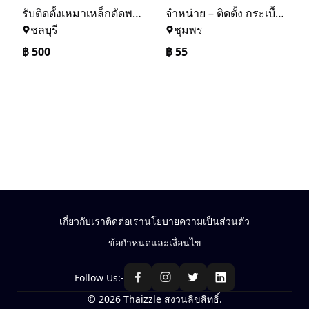
รับติดตั้งเหมาเหล็กดัดพร้อมมุ้งลวด
จำหน่าย – ติดตั้ง กระเบื้อง โครงหลังคา ถอดแบบแจ้งราคาฟรี
ชลบุรี
ชุมพร
฿
500
฿
55
เกี่ยวกับเรา
ติดต่อเรา
นโยบายความเป็นส่วนตัว
ข้อกำหนดและเงื่อนไข
Follow Us:-
© 2026 Thaizzle สงวนลิขสิทธิ์.