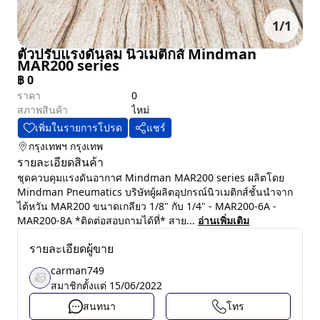
1
/
1
ตัวปรับแรงดันลม นิวเมติกส์ Mindman
MAR200 series
฿
0
ราคา
0
สภาพสินค้า
ไหม่
เพิ่มในรายการโปรด
แชร์
กรุงเทพฯ
กรุงเทพ
รายละเอียดสินค้า
ชุดควบคุมแรงดันอากาศ Mindman MAR200 series ผลิตโดย
Mindman Pneumatics บริษัทผู้ผลิตอุปกรณ์นิวเมติกส์ชั้นนำจาก
ไต้หวัน MAR200 ขนาดเกลียว 1/8" กับ 1/4" - MAR200-6A -
MAR200-8A *ติดต่อสอบถามได้ที่* สาย...
อ่านเพิ่มเติม
รายละเอียดผู้ขาย
carman749
สมาชิกตั้งแต่
15/06/2022
สนทนา
โทร