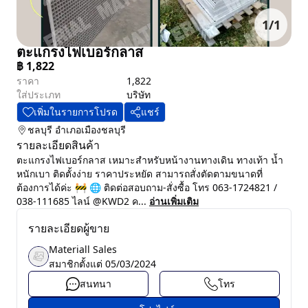
1
/
1
ตะแกรงไฟเบอร์กลาส
฿
1,822
ราคา
1,822
ใส่ประเภท
บริษัท
เพิ่มในรายการโปรด
แชร์
ชลบุรี
อำเภอเมืองชลบุรี
รายละเอียดสินค้า
ตะแกรงไฟเบอร์กลาส เหมาะสำหรับหน้างานทางเดิน ทางเท้า น้ำ
หนักเบา ติดตั้งง่าย ราคาประหยัด สามารถสั่งตัดตามขนาดที่
ต้องการได้ค่ะ 🚧 🌐 ติดต่อสอบถาม-สั่งซื้อ โทร 063-1724821 /
038-111685 ไลน์ @KWD2 ค...
อ่านเพิ่มเติม
รายละเอียดผู้ขาย
Materiall Sales
สมาชิกตั้งแต่
05/03/2024
สนทนา
โทร