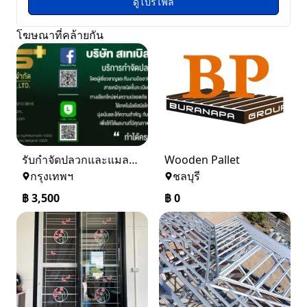
ดูโปรไฟล์
โฆษณาที่คล้ายกัน
รับกำจัดปลวกและแมลง ในราคาเริ่มเพียง 3,500 บาท
Wooden Pallet
กรุงเทพฯ
ชลบุรี
฿
3,500
฿
0