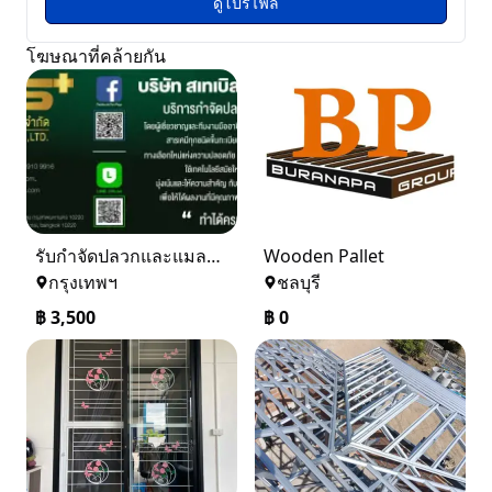
ดูโปรไฟล์
โฆษณาที่คล้ายกัน
รับกำจัดปลวกและแมลง ในราคาเริ่มเพียง 3,500 บาท
Wooden Pallet
กรุงเทพฯ
ชลบุรี
฿
3,500
฿
0