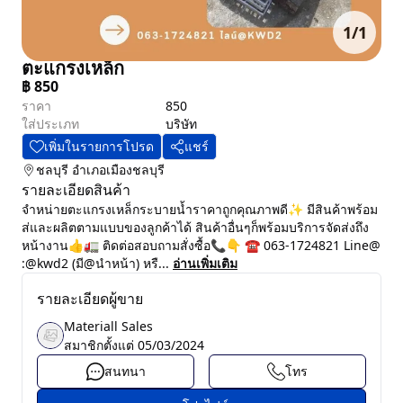
1
/
1
ตะแกรงเหล็ก
฿
850
ราคา
850
ใส่ประเภท
บริษัท
เพิ่มในรายการโปรด
แชร์
ชลบุรี
อำเภอเมืองชลบุรี
รายละเอียดสินค้า
จำหน่ายตะแกรงเหล็กระบายน้ำราคาถูกคุณภาพดี✨ มีสินค้าพร้อม
ส่และผลิตตามแบบของลูกค้าได้ สินค้าอื่นๆก็พร้อมบริการจัดส่งถึง
หน้างาน👍🚛 ติดต่อสอบถามสั่งซื้อ📞👇 ☎️ 063-1724821 Line@
:@kwd2 (มี@นำหน้า) หรื...
อ่านเพิ่มเติม
รายละเอียดผู้ขาย
Materiall Sales
สมาชิกตั้งแต่
05/03/2024
สนทนา
โทร