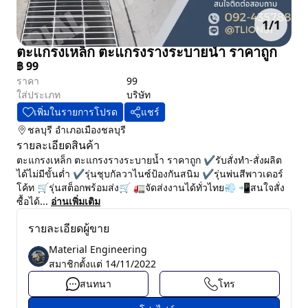
1
/
1
ตะแกรงเหล็ก ตะแกรงรางระบายน้ำ ราคาถูก
฿
99
ราคา
99
ใส่ประเภท
บริษัท
เพิ่มในรายการโปรด
แชร์
ชลบุรี
อำเภอเมืองชลบุรี
รายละเอียดสินค้า
ตะแกรงเหล็ก ตะแกรงรางระบายน้ำ ราคาถูก ✔รับสั่งทำ-สั่งผลิต
ได้ไม่มีขั้นต่ำ ✔รุ่นชุบกัลวาไนซ์ป้องกันสนิม ✔รุ่นพ่นสีพาวเดอร์
โค้ท 🛒รุ่นสต็อกพร้อมส่ง🛒 🚛จัดส่งงานได้ทั่วไทย💨 📲สนใจสั่ง
ซื้อได้...
อ่านเพิ่มเติม
รายละเอียดผู้ขาย
Material Engineering
สมาชิกตั้งแต่
14/11/2022
สนทนา
โทร