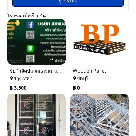
ดูโปรไฟล์
โฆษณาที่คล้ายกัน
รับกำจัดปลวกและแมลง ในราคาเริ่มเพียง 3,500 บาท
Wooden Pallet
กรุงเทพฯ
ชลบุรี
฿
3,500
฿
0