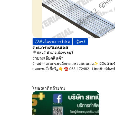
เพิ่มในรายการโปรด
แชร์
ตะแกรงสแตนเลส
ชลบุรี
อำเภอเมืองชลบุรี
รายละเอียดสินค้า
จำหน่ายตะแกรงเหล็กตะแกรงสแตนเลส✨ มีสินค้าพร้อมส
สอบถามสั่งซื้อ📞👇 ☎️ 063-1724821 Line@ :@kwd2 (
โฆษณาที่คล้ายกัน