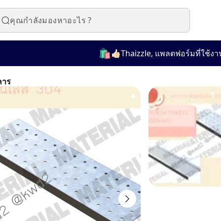
🛍️
👍🏻Thaizzle, แพลตฟอร์มที่ใช้งานง่า
คาร