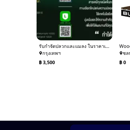
รับกำจัดปลวกและแมลง ในราคาเริ่มเพียง 3,500 บาท
Wood
กรุงเทพฯ
ชลบ
฿
3,500
฿
0