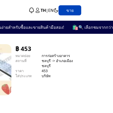
TH
|
EN
ขาย
🛍️
ยสำหรับซื้อและขายสินค้ามือสอง!
🔍 เลือกชมจากกว่า 25 ห
฿
453
หมวดย่อย
การก่อสร้างอาคาร
สถานที่
ชลบุรี -> อำเภอเมือง
ชลบุรี
ราคา
453
ใส่ประเภท
บริษัท