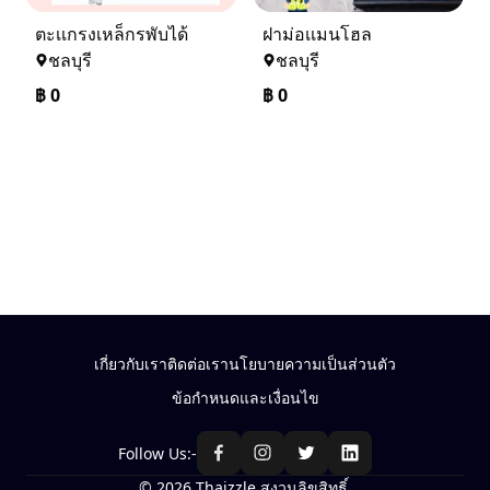
ตะเเกรงเหล็กรพับได้
ฝาม่อเเมนโฮล
ชลบุรี
ชลบุรี
฿
0
฿
0
เกี่ยวกับเรา
ติดต่อเรา
นโยบายความเป็นส่วนตัว
ข้อกำหนดและเงื่อนไข
Follow Us:-
© 2026 Thaizzle สงวนลิขสิทธิ์.