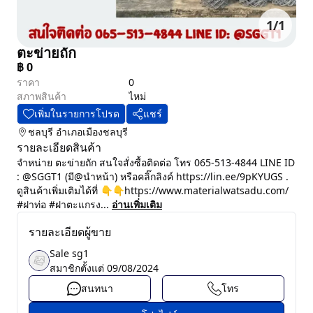
1
/
1
ตะข่ายถัก
฿
0
ราคา
0
สภาพสินค้า
ไหม่
เพิ่มในรายการโปรด
แชร์
ชลบุรี
อำเภอเมืองชลบุรี
รายละเอียดสินค้า
จำหน่าย ตะข่ายถัก สนใจสั่งซื้อติดต่อ โทร 065-513-4844 LINE ID
: @SGGT1 (มี@นำหน้า) หรือคลิ๊กลิงค์ https://lin.ee/9pKYUGS .
ดูสินค้าเพิ่มเติมได้ที่ 👇👇https://www.materialwatsadu.com/
#ฝาท่อ #ฝาตะแกรง...
อ่านเพิ่มเติม
รายละเอียดผู้ขาย
Sale sg1
สมาชิกตั้งแต่
09/08/2024
สนทนา
โทร