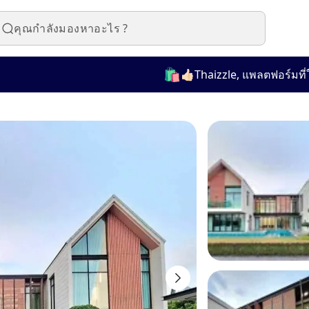
🛍️
👍🏻Thaizzle, แพลตฟอร์มที่ใช้งา