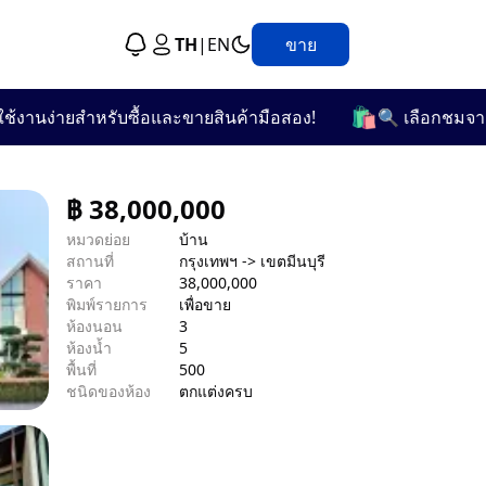
TH
|
EN
ขาย
🛍️
นง่ายสำหรับซื้อและขายสินค้ามือสอง!
🔍 เลือกชมจากกว่า 
฿
38,000,000
หมวดย่อย
บ้าน
สถานที่
กรุงเทพฯ -> เขตมีนบุรี
ราคา
38,000,000
พิมพ์รายการ
เพื่อขาย
ห้องนอน
3
ห้องน้ำ
5
พื้นที่
500
ชนิดของห้อง
ตกแต่งครบ