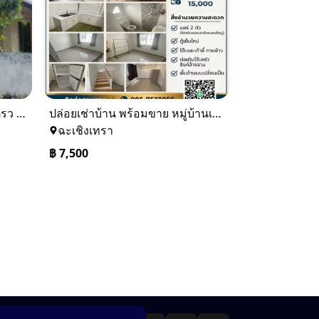
ขายบ้านเดียว 1 ชั้นพื้นที่ 102 ตรว บางละมุง ชลบุรี
ปล่อยเช่าบ้าน พร้อมขาย หมู่บ้านเจทาว ตำบลแสนภูดาษ
ฉะเชิงเทรา
฿
7,500