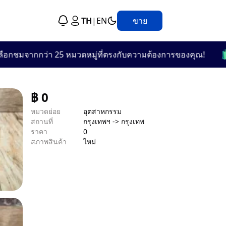
TH
|
EN
ขาย
🛍️
จากกว่า 25 หมวดหมู่ที่ตรงกับความต้องการของคุณ!
🎯 แ
฿
0
หมวดย่อย
อุตสาหกรรม
สถานที่
กรุงเทพฯ -> กรุงเทพ
ราคา
0
สภาพสินค้า
ไหม่