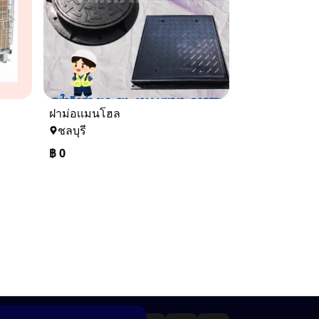
ฝาม่อเเมนโฮล
ชลบุรี
฿
0