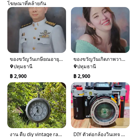
โฆษณาที่คล้ายกัน
ของขวัญวันเกษียณอายุราชการ
ของขวัญวันเกิดภาพวาดสีน้ำมัน
ปทุมธานี
ปทุมธานี
฿
2,900
฿
2,900
งาน ดืบ diy vintage ratro รีบขายด่วน เพราะ ปล่อยเซ้งร้าน ยกเว้นของเเต่ง
DIY ตัวต่อกล้องวินเทจ ประกอบง่าย ของเล่นมินิมอลตกแต่งบ้าน สวยคลาสสิกจาก IrregularToys