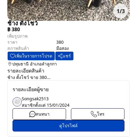
1
/
3
ช้าง ตั้งโชว์
฿
380
เพิ่มรูปภาพ
ราคา
380
สภาพสินค้า
มือสอง
เพิ่มในรายการโปรด
แชร์
ปทุมธานี
อำเภอลำลูกกา
รายละเอียดสินค้า
ช้าง ตั้งโชว์ ขาย 380...
รายละเอียดผู้ขาย
Songsak2513
สมาชิกตั้งแต่
15/01/2024
สนทนา
โทร
ดูโปรไฟล์