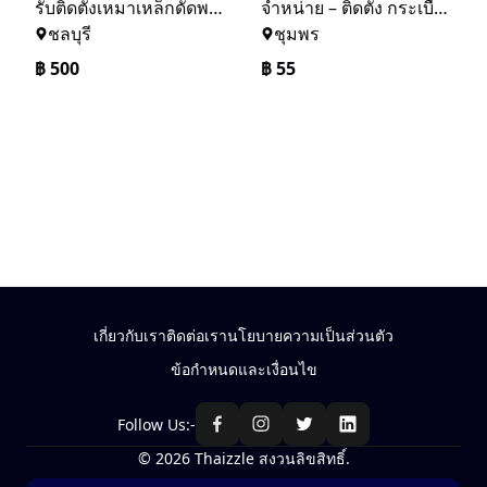
รับติดตั้งเหมาเหล็กดัดพร้อมมุ้งลวด
จำหน่าย – ติดตั้ง กระเบื้อง โครงหลังคา ถอดแบบแจ้งราคาฟรี
ชลบุรี
ชุมพร
฿
500
฿
55
เกี่ยวกับเรา
ติดต่อเรา
นโยบายความเป็นส่วนตัว
ข้อกำหนดและเงื่อนไข
Follow Us:-
© 2026 Thaizzle สงวนลิขสิทธิ์.