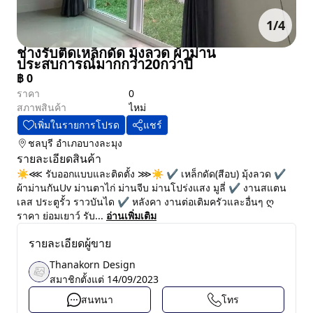
1
/
4
ช่างรับติดเหล็กดัด มุ้งลวด ผ้าม่าน
ประสบการณ์มากกว่า20กว่าปี
฿
0
ราคา
0
สภาพสินค้า
ไหม่
เพิ่มในรายการโปรด
แชร์
ชลบุรี
อำเภอบางละมุง
รายละเอียดสินค้า
☀⋘ รับออกแบบและติดตั้ง ⋙☀ ✔️ เหล็กดัด(สีอบ) มุ้งลวด ✔️
ผ้าม่านกันUv ม่านตาไก่ ม่านจีบ ม่านโปร่งแสง มูลี่ ✔️ งานสแตน
เลส ประตูรั้ว ราวบันได ✔️ หลังคา งานต่อเติมครัวและอื่นๆ ღ
ราคา ย่อมเยาว์ รับ...
อ่านเพิ่มเติม
รายละเอียดผู้ขาย
Thanakorn Design
สมาชิกตั้งแต่
14/09/2023
สนทนา
โทร