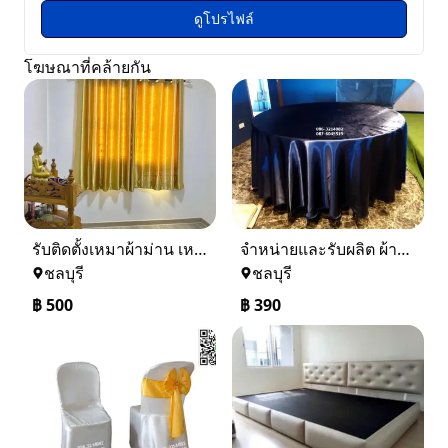
ดูโปรไฟล์
โฆษณาที่คล้ายกัน
รับติดตั้งเหมาผ้าม่าน เหล็กดัดมุ้งลวด หลังคา รั้วและอื่นๆ
จำหน่ายและรับผลิต ผ้าปูโต๊ะกลม ผ้าปูโต๊ะจีน ผ้าปูโต๊ะอาหาร ผ้าปูโต๊ะกลมพีวีซี ผ้าปูโต๊ะพลาสติก ผ้าปูโต๊ะลายลูกไม้ 086-3214082 ส่งทั่วประเทศ
ชลบุรี
ชลบุรี
฿
500
฿
390