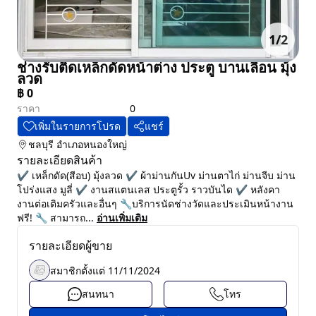
1
/
2
ช่างรับติดเหล็กดัดหน้าต่าง ประตู บานเลื่อน มุ้ง
ลวด
฿
0
ราคา
0
เพิ่มในรายการโปรด
แชร์
ชลบุรี
อำเภอหนองใหญ่
รายละเอียดสินค้า
✔️ เหล็กดัด(สีอบ) มุ้งลวด ✔️ ผ้าม่านกันUv ม่านตาไก่ ม่านจีบ ม่าน
โปร่งแสง มูลี่ ✔️ งานสแตนเลส ประตูรั้ว ราวบันได ✔️ หลังคา
งานต่อเติมครัวและอื่นๆ 🔧บริการนัดช่างวัดและประเมินหน้างาน
ฟรี! 🔧 สามารถ...
อ่านเพิ่มเติม
รายละเอียดผู้ขาย
สมาชิกตั้งแต่
11/11/2024
สนทนา
โทร