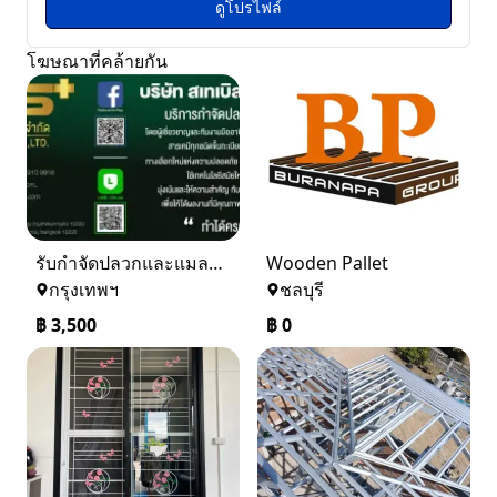
ดูโปรไฟล์
โฆษณาที่คล้ายกัน
รับกำจัดปลวกและแมลง ในราคาเริ่มเพียง 3,500 บาท
Wooden Pallet
กรุงเทพฯ
ชลบุรี
฿
3,500
฿
0