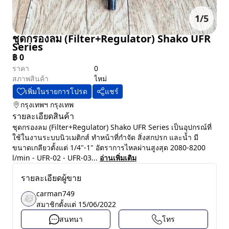
1
/
5
ชุดกรองลม (Filter+Regulator) Shako UFR
Series
฿
0
ราคา
0
สภาพสินค้า
ไหม่
เพิ่มในรายการโปรด
แชร์
กรุงเทพฯ
กรุงเทพ
รายละเอียดสินค้า
ชุดกรองลม (Filter+Regulator) Shako UFR Series เป็นอุปกรณ์ที่
ใช้ในงานระบบนิวเมติกส์ ทำหน้าที่กำจัด สิ่งสกปรก และน้ำ มี
ขนาดเกลียวตั้งแต่ 1/4"-1" อัตราการไหลผ่านสูงสุด 2080-8200
l/min - UFR-02 - UFR-03...
อ่านเพิ่มเติม
รายละเอียดผู้ขาย
carman749
สมาชิกตั้งแต่
15/06/2022
สนทนา
โทร