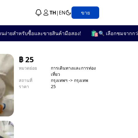
TH
|
EN
ขาย
🛍️
สำหรับซื้อและขายสินค้ามือสอง!
🔍 เลือกชมจากกว่า 25 ห
฿
25
หมวดย่อย
การเดินทางและการท่อง
เที่ยว
สถานที่
กรุงเทพฯ -> กรุงเทพ
ราคา
25