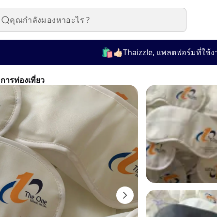
🛍️
👍🏻Thaizzle, แพลตฟอร์มที่ใช้งานง่าย
ารท่องเที่ยว