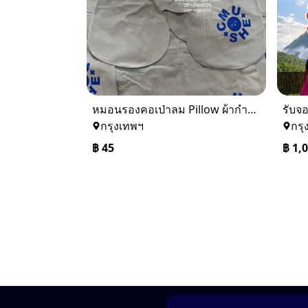
หมอนรองคอเป่าลม Pillow ผ้ากำมะหยี่ พร้อมสกรีนโลโก้ 0816484576
กรุงเทพฯ
กรุ
฿
45
฿
1,