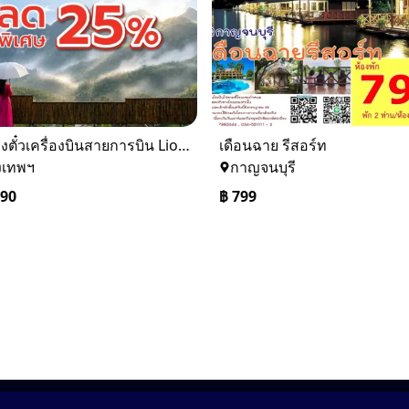
รับจองตั๋วเครื่องบินสายการบิน Lion Air ทั้งในและต่างประเทศ
เดือนฉาย รีสอร์ท
งเทพฯ
กาญจนบุรี
090
฿
799