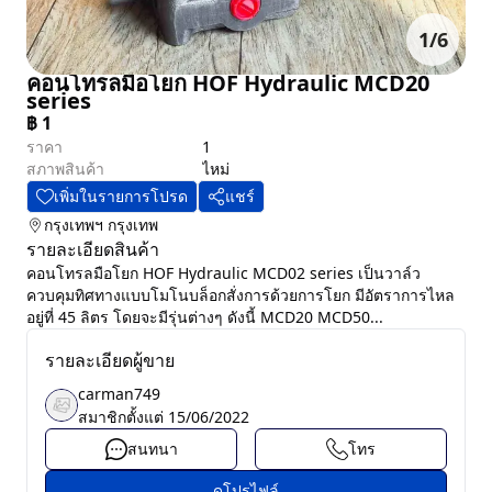
1
/
6
คอนโทรลมือโยก HOF Hydraulic MCD20
series
฿
1
ราคา
1
สภาพสินค้า
ไหม่
เพิ่มในรายการโปรด
แชร์
กรุงเทพฯ
กรุงเทพ
รายละเอียดสินค้า
คอนโทรลมือโยก HOF Hydraulic MCD02 series เป็นวาล์ว
ควบคุมทิศทางแบบโมโนบล็อกสั่งการด้วยการโยก มีอัตราการไหล
อยู่ที่ 45 ลิตร โดยจะมีรุ่นต่างๆ ดังนี้ MCD20 MCD50...
รายละเอียดผู้ขาย
carman749
สมาชิกตั้งแต่
15/06/2022
สนทนา
โทร
ดูโปรไฟล์