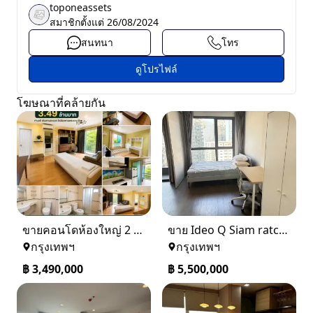
toponeassets
สมาชิกตั้งแต่
26/08/2024
สนทนา
โทร
ดูโปรไฟล์
โฆษณาที่คล้ายกัน
ขายคอนโดห้องใหญ่ 2 ห้องนอน ทำเลพระราม 8 Lumpini Place Rama VIII
ขาย Ideo Q Siam ratchatewi จาก BTS ราชเทวี 300 เมตร เจ้าของขายเอง
กรุงเทพฯ
กรุงเทพฯ
฿
3,490,000
฿
5,500,000