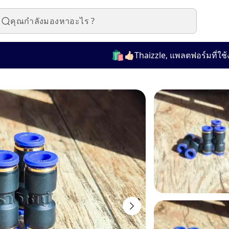
🛍️
👍🏻Thaizzle, แพลตฟอร์มที่ใช้งานง่