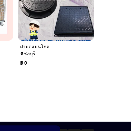
ฝาม่อเเมนโฮล
ชลบุรี
฿
0