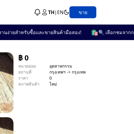
TH
|
EN
ขาย
🛍️
ายสำหรับซื้อและขายสินค้ามือสอง!
🔍 เลือกชมจากกว่า 25 
฿
0
หมวดย่อย
อุตสาหกรรม
สถานที่
กรุงเทพฯ -> กรุงเทพ
ราคา
0
สภาพสินค้า
ไหม่