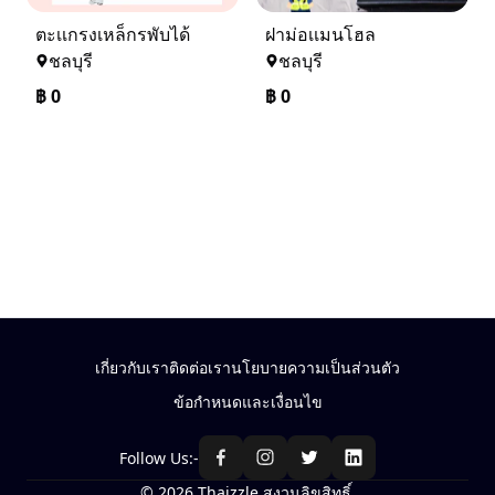
ตะเเกรงเหล็กรพับได้
ฝาม่อเเมนโฮล
ชลบุรี
ชลบุรี
฿
0
฿
0
เกี่ยวกับเรา
ติดต่อเรา
นโยบายความเป็นส่วนตัว
ข้อกำหนดและเงื่อนไข
Follow Us:-
© 2026 Thaizzle สงวนลิขสิทธิ์.