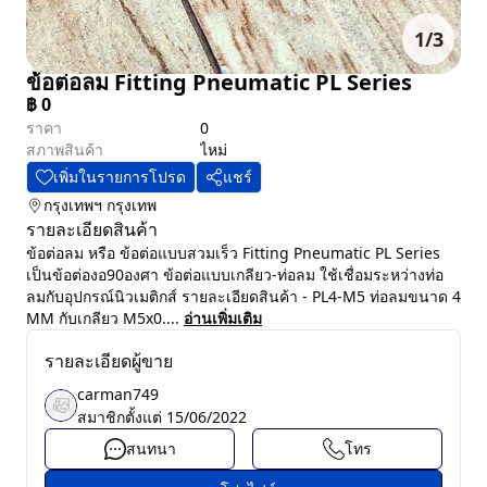
1
/
3
ข้อต่อลม Fitting Pneumatic PL Series
฿
0
ราคา
0
สภาพสินค้า
ไหม่
เพิ่มในรายการโปรด
แชร์
กรุงเทพฯ
กรุงเทพ
รายละเอียดสินค้า
ข้อต่อลม หรือ ข้อต่อแบบสวมเร็ว Fitting Pneumatic PL Series
เป็นข้อต่องอ90องศา ข้อต่อแบบเกลียว-ท่อลม ใช้เชื่อมระหว่างท่อ
ลมกับอุปกรณ์นิวเมติกส์ รายละเอียดสินค้า - PL4-M5 ท่อลมขนาด 4
MM กับเกลียว M5x0....
อ่านเพิ่มเติม
รายละเอียดผู้ขาย
carman749
สมาชิกตั้งแต่
15/06/2022
สนทนา
โทร