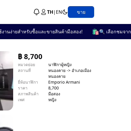
TH
|
EN
ขาย
🛍️
ง่ายสำหรับซื้อและขายสินค้ามือสอง!
🔍 เลือกชมจากกว่า 2
฿
8,700
หมวดย่อย
นาฬิกาผู้หญิง
สถานที่
หนองคาย -> อำเภอเมือง
หนองคาย
ยี่ห้อนาฬิกา
Emporio Armani
ราคา
8,700
สภาพสินค้า
มือสอง
เพศ
หญิง