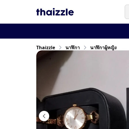
Thaizzle
นาฬิกา
นาฬิกาผู้หญิง