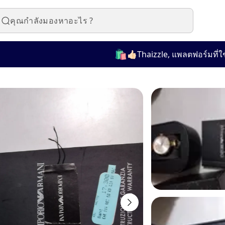
🛍️
👍🏻Thaizzle, แพลตฟอร์มที่ใช้งาน