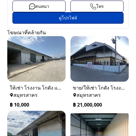
สนทนา
โทร
ดูโปรไฟล์
โฆษณาที่คล้ายกัน
ให้เช่า โรงงาน โกดัง แถวแคราย คลองมะเดื่อ นาดี บางน้ำจืด สมุทรสาคร
ขาย/ให้เช่า โกดัง โรงงาน ขนาด 150 ตรว. / 1ไร่ พร้อมออฟฟิศ 2 ชั้น
สมุทรสาคร
สมุทรสาคร
฿
10,000
฿
21,000,000