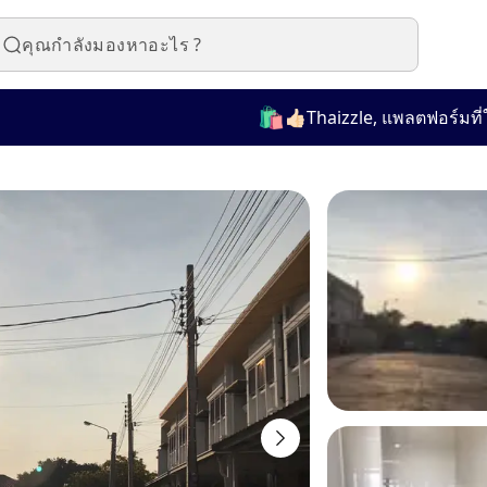
🛍️
👍🏻Thaizzle, แพลตฟอร์มที่ใช้งาน