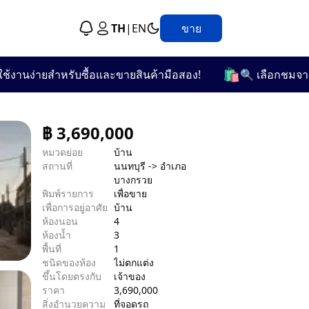
TH
|
EN
ขาย
🛍️
ง่ายสำหรับซื้อและขายสินค้ามือสอง!
🔍 เลือกชมจากกว่า 2
฿
3,690,000
หมวดย่อย
บ้าน
สถานที่
นนทบุรี -> อำเภอ
บางกรวย
พิมพ์รายการ
เพื่อขาย
เพื่อการอยู่อาศัย
บ้าน
ห้องนอน
4
ห้องน้ำ
3
พื้นที่
1
ชนิดของห้อง
ไม่ตกแต่ง
ขึ้นโดยตรงกับ
เจ้าของ
ราคา
3,690,000
สิ่งอำนวยความ
ที่จอดรถ