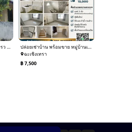
ขายบ้านเดียว 1 ชั้นพื้นที่ 102 ตรว บางละมุง ชลบุรี
ปล่อยเช่าบ้าน พร้อมขาย หมู่บ้านเจทาว ตำบลแสนภูดาษ
ฉะเชิงเทรา
฿
7,500