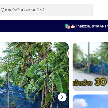
🛍️
👍🏻Thaizzle, แพลตฟอร์มที่ใ