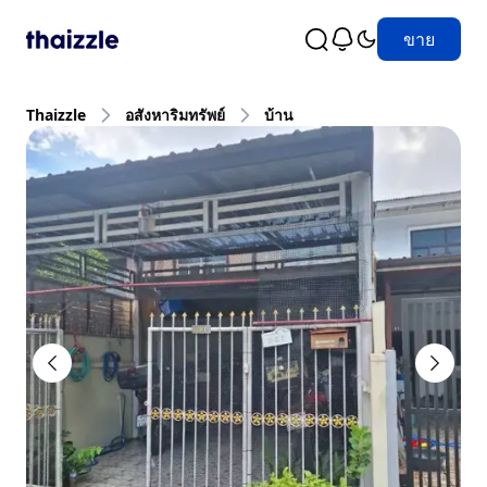
ขาย
Thaizzle
อสังหาริมทรัพย์
บ้าน