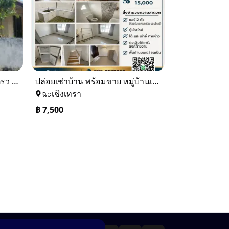
ขายบ้านเดียว 1 ชั้นพื้นที่ 102 ตรว บางละมุง ชลบุรี
ปล่อยเช่าบ้าน พร้อมขาย หมู่บ้านเจทาว ตำบลแสนภูดาษ
ฉะเชิงเทรา
฿
7,500