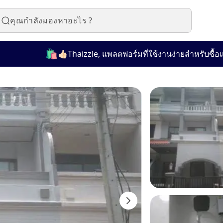
🛍️
👍🏻Thaizzle, แพลตฟอร์มที่ใช้งานง่ายสำหรับซื้อและขา