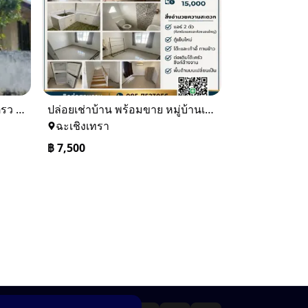
ขายบ้านเดียว 1 ชั้นพื้นที่ 102 ตรว บางละมุง ชลบุรี
ปล่อยเช่าบ้าน พร้อมขาย หมู่บ้านเจทาว ตำบลแสนภูดาษ
ฉะเชิงเทรา
฿
7,500