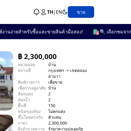
TH
|
EN
ขาย
🛍️
่ายสำหรับซื้อและขายสินค้ามือสอง!
🔍 เลือกชมจากกว่า 25
฿
2,300,000
หมวดย่อย
บ้าน
สถานที่
กรุงเทพฯ -> เขตคลอง
สามวา
พิมพ์รายการ
เพื่อขาย
เพื่อการอยู่อาศัย
บ้าน
ห้องนอน
2
ห้องน้ำ
2
พื้นที่
150
ชนิดของห้อง
ไม่ตกแต่ง
ขึ้นโดยตรงกับ
ตัวแทน
ราคา
2,300,000
สิ่งอำนวยความ
รักษาความปลอดภัย