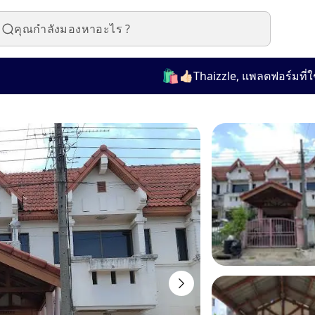
🛍️
👍🏻Thaizzle, แพลตฟอร์มที่ใช้งานง